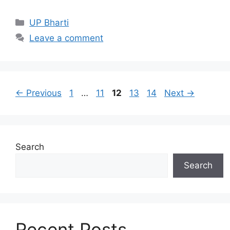
Categories
UP Bharti
Leave a comment
Page
Page
Page
Page
Page
←
Previous
1
…
11
12
13
14
Next
→
Search
Search
Recent Posts